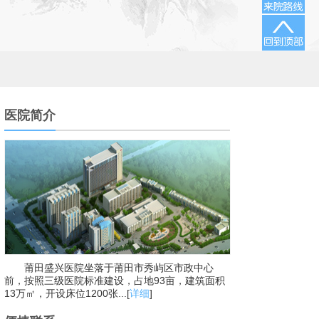
医院简介
莆田盛兴医院坐落于莆田市秀屿区市政中心
前，按照三级医院标准建设，占地93亩，建筑面积
13万㎡，开设床位1200张...[
详细
]